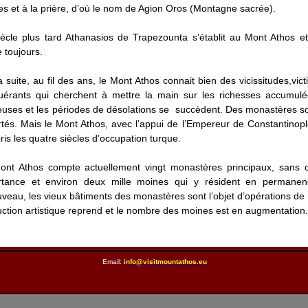
s et à la prière, d’où le nom de Agion Oros (Montagne sacrée).
ècle plus tard Athanasios de Trapezounta s’établit au Mont Athos e
e toujours.
a suite, au fil des ans, le Mont Athos connait bien des vicissitudes,vi
uérants qui cherchent à mettre la main sur les richesses accumul
uses et les périodes de désolations se succèdent. Des monastères son
tés. Mais le Mont Athos, avec l’appui de l’Empereur de Constantinop
is les quatre siècles d’occupation turque.
ont Athos compte actuellement vingt monastères principaux, sans 
rtance et environ deux mille moines qui y résident en permanenc
veau, les vieux bâtiments des monastères sont l’objet d’opérations de
ction artistique reprend et le nombre des moines est en augmentation.
Email:
info@visitmountathos.eu