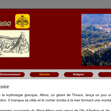
Environnement
Histoire
Religion
toire
 la mythologie grecque, Athos, un géant de Thrace, lança un jour u
don. Il manqua sa cible et le rocher tomba à la mer formant une mon
remiers occupants du Mont Athos sont venus de l’Ile d’Andros et de 