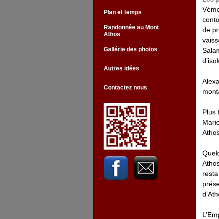
Vème 
Plan et temps
conto
Randonnée au Mont
de pr
Athos
vaiss
Gallérie des photos
Salam
d’iso
Autres idées
Alex
Contactez nous
monta
Plus 
Marie
Athos
Quelq
Athos
resta
prése
d’Ath
L’Emp