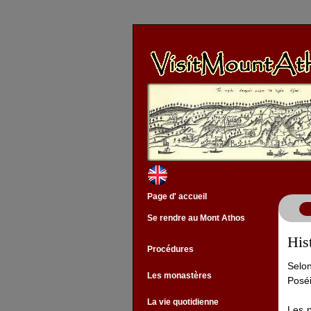
Page d' accueil
Se rendre au Mont Athos
His
Procédures
Selon
Les monastères
Poséi
La vie quotidienne
Les p