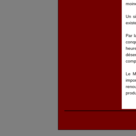
moine
Un si
exist
Par l
conq
heure
déser
compr
Le M
impo
renou
produ