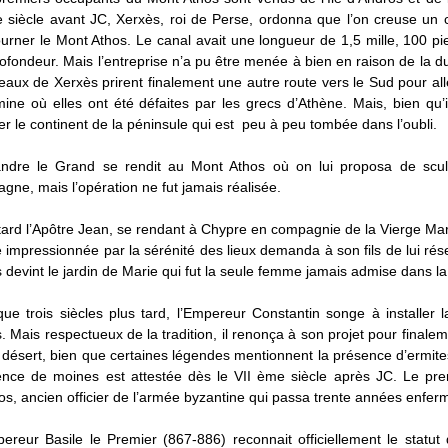
siècle avant JC, Xerxès, roi de Perse, ordonna que l’on creuse un ca
urner le Mont Athos. Le canal avait une longueur de 1,5 mille, 100 p
ofondeur. Mais l’entreprise n’a pu être menée à bien en raison de la d
eaux de Xerxès prirent finalement une autre route vers le Sud pour a
ine où elles ont été défaites par les grecs d’Athène. Mais, bien qu’
ler le continent de la péninsule qui est peu à peu tombée dans l’oubli.
andre le Grand se rendit au Mont Athos où on lui proposa de scul
gne, mais l’opération ne fut jamais réalisée.
tard l’Apôtre Jean, se rendant à Chypre en compagnie de la Vierge Mari
 impressionnée par la sérénité des lieux demanda à son fils de lui ré
 devint le jardin de Marie qui fut la seule femme jamais admise dans la
ue trois siècles plus tard, l’Empereur Constantin songe à installer
. Mais respectueux de la tradition, il renonça à son projet pour final
 désert, bien que certaines légendes mentionnent la présence d’ermites
nce de moines est attestée dès le VII ème siècle après JC. Le prem
os, ancien officier de l’armée byzantine qui passa trente années enfe
ereur Basile le Premier (867-886) reconnait officiellement le statu