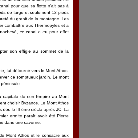
nal pour que sa flotte n’ait pas à
ieds de large et seulement 12 pieds
ureté du granit de la montagne. Les
ller combattre aux Thermopyles et à
inachevé, ce canal a eu pour effet
pter son effigie au sommet de la
e, fut détourné vers le Mont Athos.
server ce somptueux jardin. Le mont
 péninsule.
 la capitale de son Empire au Mont
ement choisir Byzance. Le Mont Athos
 dès le III ème siècle après JC. La
ier ermite paraît avoir été Pierre
rmé dans une caverne.
t du Mont Athos et le consacre aux