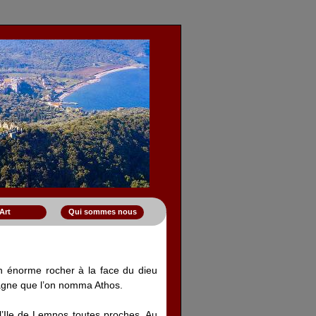
Art
Qui sommes nous
n énorme rocher à la face du dieu
tagne que l’on nomma Athos.
l’Ile de Lemnos toutes proches. Au